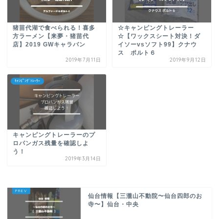
猪苗代湖で食べられる！喜多
☆キャンピングトレーラー
方ラーメン【来夢・猪苗代
☆【ワックスシート対決！ダ
店】2019 GWキャラバン
イソーvsソフト99】クナウ
ス ポルト６
2019年7月11日
2019年9月12日
ｷｬﾝﾋﾟﾝｸﾞﾄﾚｰﾗｰ
キャンピングトレーラーのプ
ロパンガス残量を確認しよ
う！
2019年3月14日
仙台情報【三瀧山不動院〜仙台四郎のお
寺〜】仙台・中央