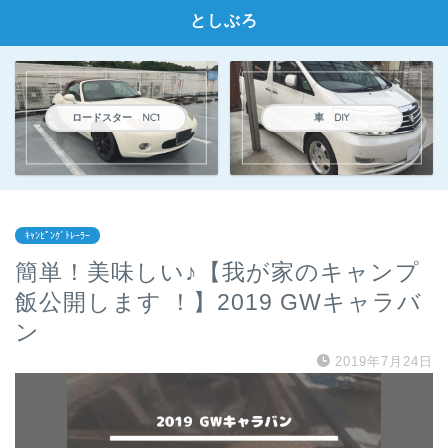
としぶろ
ロードスター NC1
車 DIY
ｷｬﾝﾋﾟﾝｸﾞﾄﾚｰﾗｰ
簡単！美味しい♪【我が家のキャンプ
飯公開します ！】2019 GWキャラバ
ン
2019年7月24日