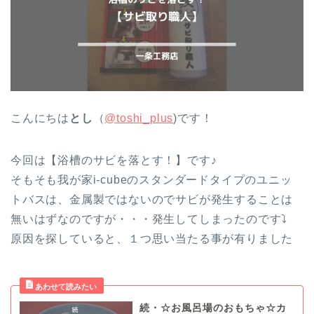
こんにちは
とし
（
@toshi_plus
)です！
今回は【浴槽のサビを落とす！】です♪
そもそも我が家i-cubeのスタンダードタイプのユニッ
トバスは、金属製ではないのでサビが発生することは
無いはずなのですが・・・発生してしまったのです⤵︎
原因を探していると、１つ思い当たる事が有りました
続・☆お風呂場のおもちゃ☆カ