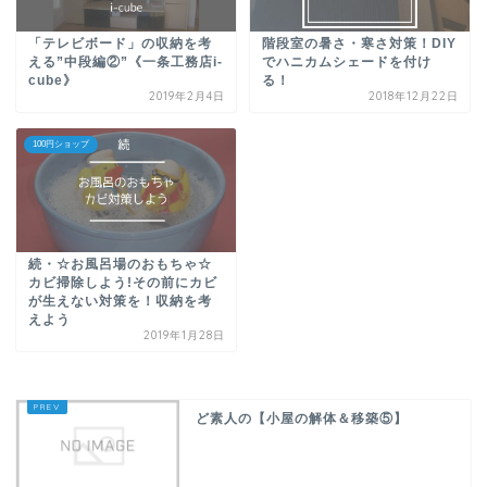
「テレビボード」の収納を考
階段室の暑さ・寒さ対策！DIY
える”中段編②”《一条工務店i-
でハニカムシェードを付け
cube》
る！
2019年2月4日
2018年12月22日
100円ショップ
続・☆お風呂場のおもちゃ☆
カビ掃除しよう!その前にカビ
が生えない対策を！収納を考
えよう
2019年1月28日
ど素人の【小屋の解体＆移築⑤】