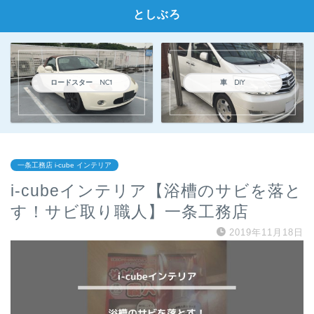
としぶろ
ロードスター NC1
車 DIY
一条工務店 i-cube インテリア
i-cubeインテリア【浴槽のサビを落と
す！サビ取り職人】一条工務店
2019年11月18日