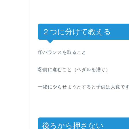
２つに分けて教える
①バランスを取ること
②前に進むこと（ペダルを漕ぐ）
一緒にやらせようとすると子供は大変で
後ろから押さない