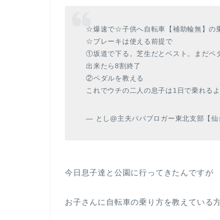
☆爆速で☆子供へ自転車【補助輪無】の
☆ブレーキは使える前提で
①坂道で下る。芝生だとベスト。まだペ
出来たら8割終了
②ペダルを教える
これでウチの二人の息子は1日で乗れる
— とし@主夫パパブロガー東北支部【仙台】 (
今日息子達と公園に行ってきたんですが
お子さんに自転車の乗り方を教えている