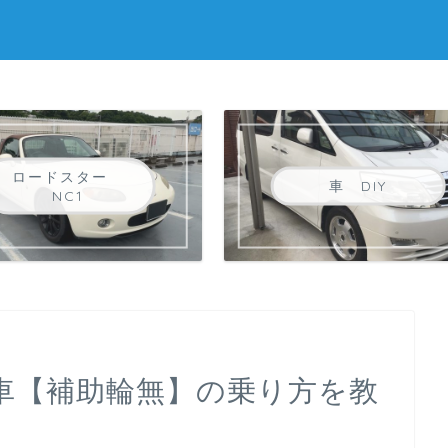
ロードスター
車 DIY
NC1
車【補助輪無】の乗り方を教