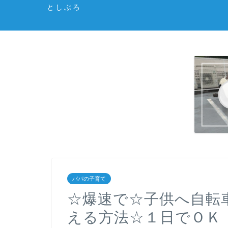
としぶろ
パパの子育て
☆爆速で☆子供へ自転
える方法☆１日でＯＫ