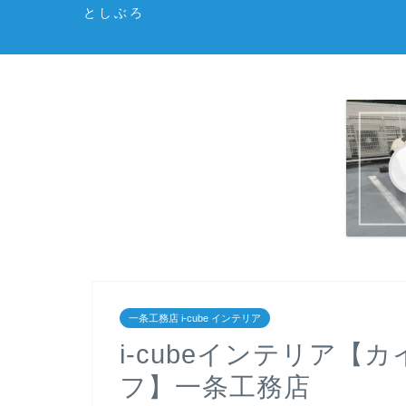
としぶろ
一条工務店 i-cube インテリア
i-cubeインテリア
フ】一条工務店