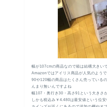
幅が107cmの商品なので箱は結構大き
Amazonではアイリス商品が人気のよ
90や120幅の商品はたくさん売っている
んまり無いんですよね
幅107・奥行き30・高さ91という大き
しかも税込み￥4.480は最安値という位
カインズが近くにあるので追加の棚やオプ