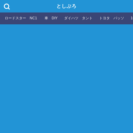
としぶろ
ロードスター NC1
車 DIY
ダイハツ タント
トヨタ パッソ