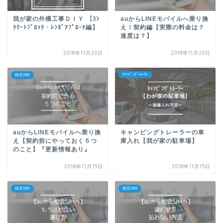
我が家の外構工事ＤＩＹ 【ｺﾝ
auからLINEモバイルへ乗り換
ｸﾘｰﾄﾌﾞﾛｯｸ・ﾚﾝｶﾞｱﾌﾟﾛｰﾁ編】
え！契約編【実際の料金は？
速度は？】
2018年11月20日
2018年11月20日
ｷｬﾝﾋﾟﾝｸﾞﾄﾚｰﾗｰ
格安SIM
auからLINEモバイルへ乗り換
キャンピングトレーラーの車
え【契約前にやっておく５つ
庫入れ【我が家の駐車場】
のこと】『更新情報あり』
2018年11月15日
2018年11月15日
格安SIM
格安SIM