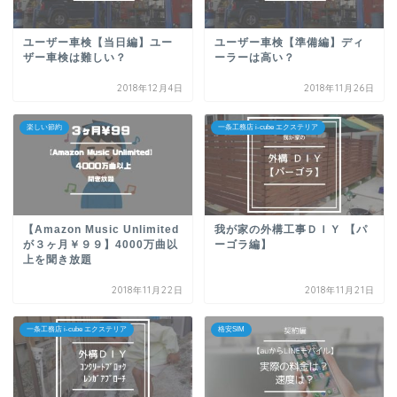
ユーザー車検【当日編】ユー
ユーザー車検【準備編】ディ
ザー車検は難しい？
ーラーは高い？
2018年12月4日
2018年11月26日
楽しい節約
一条工務店 i-cube エクステリア
【Amazon Music Unlimited
我が家の外構工事ＤＩＹ 【パ
が３ヶ月￥９９】4000万曲以
ーゴラ編】
上を聞き放題
2018年11月22日
2018年11月21日
一条工務店 i-cube エクステリア
格安SIM